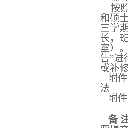
按
和
硕
三学
长，
室）
告
”
进
或补
附件
法
附件
备