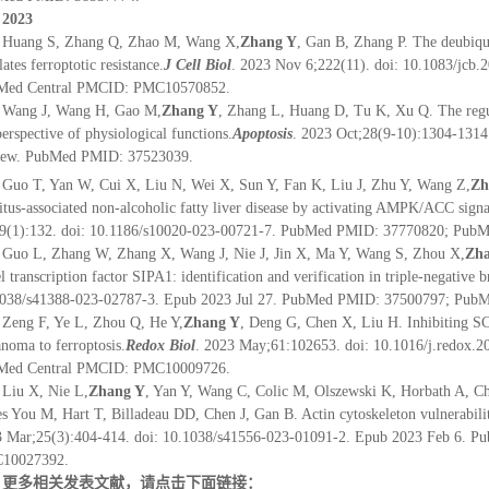
2023
Huang S, Zhang Q, Zhao M, Wang X,
Zhang Y
, Gan B, Zhang P. The deubiq
lates ferroptotic resistance.
J Cell Biol
. 2023 Nov 6;222(11). doi: 10.1083/jc
Med Central PMCID: PMC10570852.
Wang J, Wang H, Gao M,
Zhang Y
, Zhang L, Huang D, Tu K, Xu Q. The regul
perspective of physiological functions.
Apoptosis
. 2023 Oct;28(9-10):1304-1314
iew. PubMed PMID: 37523039.
Guo T, Yan W, Cui X, Liu N, Wei X, Sun Y, Fan K, Liu J, Zhu Y, Wang Z,
Zh
itus-associated non-alcoholic fatty liver disease by activating AMPK/ACC signal
29(1):132. doi: 10.1186/s10020-023-00721-7. PubMed PMID: 37770820; Pu
Guo L, Zhang W, Zhang X, Wang J, Nie J, Jin X, Ma Y, Wang S, Zhou X,
Zh
l transcription factor SIPA1: identification and verification in triple-negative b
1038/s41388-023-02787-3. Epub 2023 Jul 27. PubMed PMID: 37500797; Pu
Zeng F, Ye L, Zhou Q, He Y,
Zhang Y
, Deng G, Chen X, Liu H. Inhibiting SC
noma to ferroptosis.
Redox Biol
. 2023 May;61:102653. doi: 10.1016/j.redox
Med Central PMCID: PMC10009726.
Liu X, Nie L,
Zhang Y
, Yan Y, Wang C, Colic M, Olszewski K, Horbath A, 
s You M, Hart T, Billadeau DD, Chen J, Gan B. Actin cytoskeleton vulnerability 
 Mar;25(3):404-414. doi: 10.1038/s41556-023-01091-2. Epub 2023 Feb 6.
10027392.
更多相关发表文献，请点击下面链接：