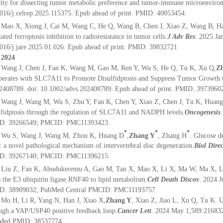
vity for dissecting tumor metabolic preference and tumor-immune microenviro
016/j.celrep.2025.115375. Epub ahead of print. PMID: 40053454.
Mao X, Xiong J, Cai M, Wang C, He Q, Wang B, Chen J, Xiao Z, Wang B, H
ated ferroptosis inhibition to radioresistance in tumor cells.
J Adv Res
. 2025 Ja
016/j.jare.2025.01.026. Epub ahead of print. PMID: 39832721
2024
Wang J, Chen J, Fan K, Wang M, Gao M, Ren Y, Wu S, He Q, Tu K, Xu Q,
Z
erates with SLC7A11 to Promote Disulfidptosis and Suppress Tumor Growth 
2408789. doi: 10.1002/advs.202408789. Epub ahead of print. PMID: 3973960
Wang J, Wang M, Wu S, Zhu Y, Fan K, Chen Y, Xiao Z, Chen J, Tu K, Huang
lfidptosis through the regulation of SLC7A11 and NADPH levels.
Oncogenesis
D: 39266549; PMCID: PMC11393423.
*
*
*
Wu S, Wang J, Wang M, Zhou K, Huang D
,
Zhang Y
, Zhang H
. Glucose d
s: a novel pathological mechanism of intervertebral disc degeneration.
Biol Direc
D: 39267140; PMCID: PMC11396215.
Liu Z, Fan K, Abudukeremu A, Gao M, Tan X, Mao X, Li X, Ma W, Ma X, Li
s the E3 ubiquitin ligase RNF40 to lipid metabolism.
Cell Death Discov
. 2024 
D: 38909032; PubMed Central PMCID: PMC11193757.
Mo H, Li R, Yang N, Han J, Xiao X,
Zhang Y
, Xiao Z, Jiao L, Xu Q, Tu K. 
ugh a YAP/USP40 positive feedback loop.
Cancer Lett
. 2024 May 1;589:216832
Med PMID: 38537774.