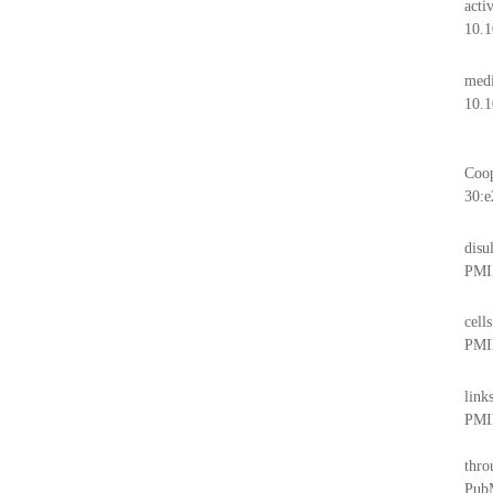
acti
10.1
medi
10.1
Coop
30:e
disu
PMI
cell
PMI
link
PMI
thro
Pub