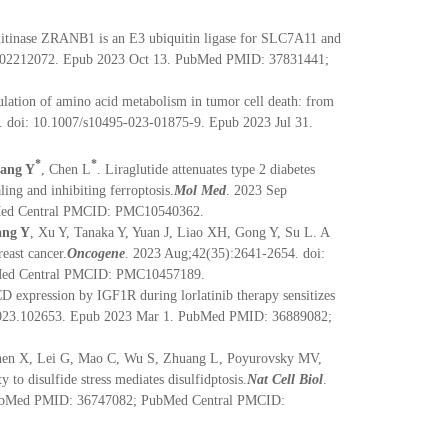
uitinase ZRANB1 is an E3 ubiquitin ligase for SLC7A11 and
b.202212072. Epub 2023 Oct 13. PubMed PMID: 37831441;
ation of amino acid metabolism in tumor cell death: from
. doi: 10.1007/s10495-023-01875-9. Epub 2023 Jul 31.
*
*
ang Y
, Chen L
. Liraglutide attenuates type 2 diabetes
ing and inhibiting ferroptosis.
Mol Med
. 2023 Sep
bMed Central PMCID: PMC10540362.
ang Y
, Xu Y, Tanaka Y, Yuan J, Liao XH, Gong Y, Su L. A
reast cancer.
Oncogene
. 2023 Aug;42(35):2641-2654. doi:
bMed Central PMCID: PMC10457189.
D expression by IGF1R during lorlatinib therapy sensitizes
.2023.102653. Epub 2023 Mar 1. PubMed PMID: 36889082;
Chen X, Lei G, Mao C, Wu S, Zhuang L, Poyurovsky MV,
to disulfide stress mediates disulfidptosis.
Nat Cell Biol
.
 PubMed PMID: 36747082; PubMed Central PMCID: