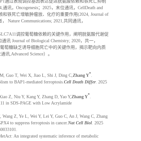
AP1通过表观调控基因表达促进胱氨酸依赖和铁死亡抑制
24,通讯，Oncogenesis；2025，末位通讯，CellDeath and
和铁死亡增敏肿瘤放、化疗的重要作用(2024, Journal of
， Nature Communications; 2021,共同通讯，
LC7A11调控葡萄糖依赖的关键作用，阐明胱氨酸代谢促
of Biological Chemistry; 2020，共一，
y）。发现内质网应激在葡萄糖缺乏诱导细胞死亡中的关键作用，揭示靶向内质
,Advanced Science）。
*
, Guo T, Wei X, Jiao L, Shi J, Ding C,
Zhang Y
.
lism to BAP1-mediated ferroptosis.
Cell Death Differ
. 2025
.
*
iao Z, Niu Y, Kang Y, Zhang D, Yao Y,
Zhang Y
.
C7A11 in SDS-PAGE with Low Acrylamide
T, Wang Z, Ye L, Wei Y, Lei Y, Guo C, An J, Wang C, Zhang
X4 to suppress ferroptosis in cancer.
Nat Cell Biol
. 2025
40033101.
tAct: An integrated systematic inference of metabolic