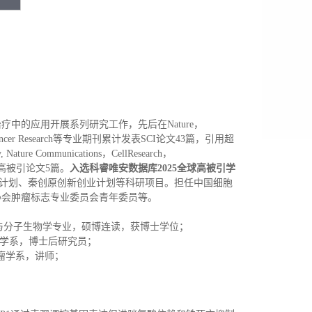
中的应用开展系列研究工作，先后在Nature，
d Science, Cancer Research等专业期刊累计发表SCI论文43篇，引用超
re Communications，CellResearch，
其中ESI高被引论文5篇。
入选科睿唯安数据库2025全球高被引学
才计划、秦创原创新创业计划等科研项目。担任中国细胞
协会肿瘤标志专业委员会青年委员等。
化学与分子生物学专业，硕博连读，获博士学位；
肿瘤学系，博士后研究员；
肿瘤学系，讲师；