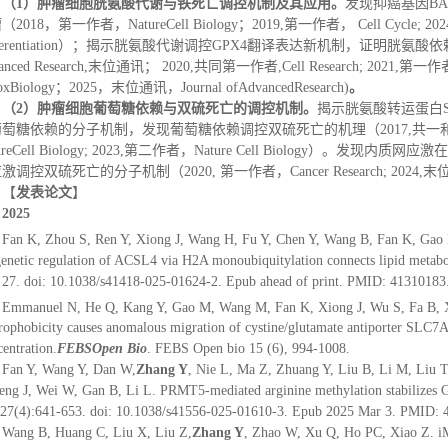
（1）肿瘤细胞胱氨酸代谢与铁死亡调控机制及其应用。
发现抑癌基因B
2018，第一作者，NatureCell Biology；2019,第一作者， Cell Cycle; 20
fferentiation）；揭示胱氨酸代谢调控GPX4翻译表达新机制，证明胱氨酸依赖
anced Research,末位通讯； 2020,共同第一作者,Cell Research; 2021,第一作者
oxBiology；2025，末位通讯，Journal ofAdvancedResearch)
。
（2）肿瘤细胞葡萄糖依赖与双硫死亡的调控机制。
揭示胱氨酸转运蛋白S
萄糖依赖的分子机制，发现葡萄糖依赖调控双硫死亡的机理（2017,共一和通讯 Journal 
tureCell Biology; 2023,第二作者，Nature Cell Biolog
激调控双硫死亡的分子机制（2020, 第一作者，Cancer Research; 2024,末位通讯
【
发表论文
】
2025
Fan K, Zhou S, Ren Y, Xiong J, Wang H, Fu Y, Chen Y, Wang B, Fan K, Gao M
enetic regulation of ACSL4 via H2A monoubiquitylation connects lipid metabo
27. doi: 10.1038/s41418-025-01624-2. Epub ahead of print. PMID: 41310183
Emmanuel N, He Q, Kang Y, Gao M, Wang M, Fan K, Xiong J, Wu S, Fa B, X
ophobicity causes anomalous migration of cystine/glutamate antiporter SL
entration.
F
EBS
Open Bio
. FEBS Open bio 15 (6), 994-1008.
Fan Y, Wang Y, Dan W,
Zhang Y
, Nie L, Ma Z, Zhuang Y, Liu B, Li M, Liu 
eng J, Wei W, Gan B, Li L. PRMT5-mediated arginine methylation stabilizes GP
27(4):641-653. doi: 10.1038/s41556-025-01610-3. Epub 2025 Mar 3. PMID: 
Wang B, Huang C, Liu X, Liu Z,
Zhang Y
, Zhao W, Xu Q, Ho PC, Xiao Z. iMe