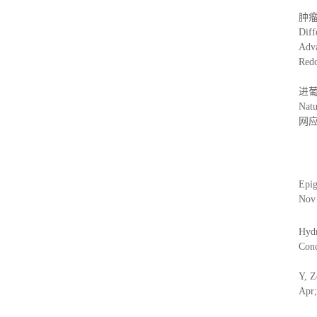
肿瘤（
Di
Adv
Red
进葡
Na
网应
Epig
Nov 
Hydr
Conc
Y, Z
Apr;