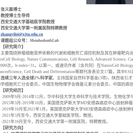
张义磊博士
教授
博士生导师
西安交通大学基础医学院教授
西安交通大学第一附属医院特聘教授
zhangyilei@xjtu.edu.cn
课题组公众号：
Metabodeath
L
ab
【研究简介】
主要围绕肿瘤细胞营养依赖的代谢和细胞死亡调控机制及其在肿瘤靶向治疗
ureCell Biology, Nature Communications, Cell Research, Advance
000次，h-index=31。以第一、或通讯作者（含共同）在NatureCell Biology, Natu
ancedScience, Cell Death and Differentiation等期刊发表论文17篇，
，
连续三年入选全球2%科学家
。主持国家自然科学基金(3项)、陕西省引
物学细胞死亡分会委员，中国生物物理学会微量元素分会委员，中国抗癌
【研究经历】
·2009年9月-2014年12月，华中科技大学生命科学与技术学院，生物
·2015年3月-2019年10月，美国德克萨斯大学MD安德森癌症中心放射
·2019年10月至2021年1月，美国德克萨斯大学MD安德森癌症中心放射
·2021年3月至今，西安交通大学基础医学院，教授。
·2021年10月至今，西安交通大学第一附属医院，特聘教授。
【研究方向】