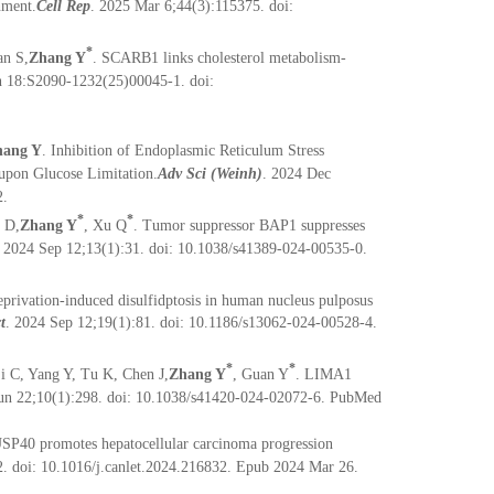
nment.
Cell Rep
. 2025 Mar 6;44(3):115375. doi:
*
an S,
Zhang Y
. SCARB1 links cholesterol metabolism-
n 18:S2090-1232(25)00045-1. doi:
hang Y
. Inhibition of Endoplasmic Reticulum Stress
upon Glucose Limitation.
Adv Sci (Weinh)
. 2024 Dec
2.
*
*
 D,
Zhang Y
, Xu Q
. Tumor suppressor BAP1 suppresses
. 2024 Sep 12;13(1):31. doi: 10.1038/s41389-024-00535-0.
eprivation-induced disulfidptosis in human nucleus pulposus
t
. 2024 Sep 12;19(1):81. doi: 10.1186/s13062-024-00528-4.
*
*
 C, Yang Y, Tu K, Chen J,
Zhang Y
, Guan Y
. LIMA1
Jun 22;10(1):298. doi: 10.1038/s41420-024-02072-6. PubMed
USP40 promotes hepatocellular carcinoma progression
. doi: 10.1016/j.canlet.2024.216832. Epub 2024 Mar 26.