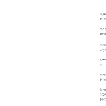
regu
Pub
the 
Rev
mell
28;
nove
10.
mela
Pub
Jame
2023
PMC