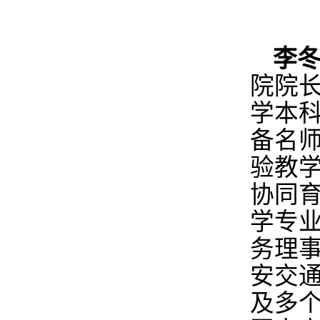
西安
826649
李
院院
学本
备名
验教
协同
学专
务理
安交
及多