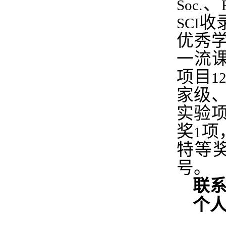
、
Soc.
收
SCI
优秀
一流
项目
1
家级
实验
奖
项
1
特等
号。
联
个