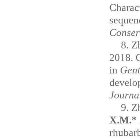
Charact
sequen
Conser
8. Z
2018. 
in
Gen
develo
Journa
9. Z
X.M.*
rhubarb