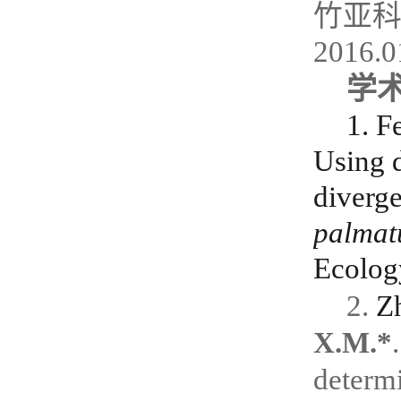
竹亚
2016.0
学
1. F
Using d
diverge
palma
Ecolog
2.
Z
X.M.*
determ