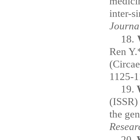
medici
inter-s
Journa
18.
Ren Y.
(Circae
1125-1
19.
(ISSR) 
the gen
Resear
20.