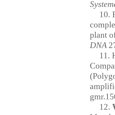
System
10. 
comple
plant o
DNA
2
11. 
Compar
(Polyg
amplifi
gmr.15
12.