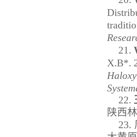
Distrib
traditi
Resea
21.
X.B*. 2
Haloxy
System
22.
陕西
23.