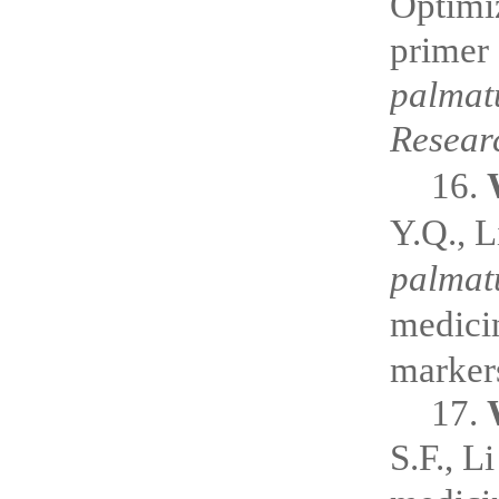
Optimiz
primer
palma
Resear
16.
Y.Q., L
palma
medici
marker
17.
S.F., L