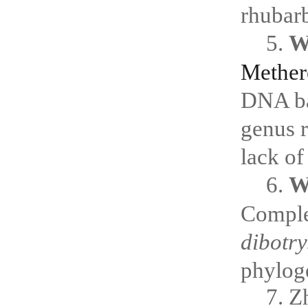
rhubar
5.
W
Mether
DNA ba
genus r
lack of
6.
W
Comple
dibotry
phyloge
7. Z