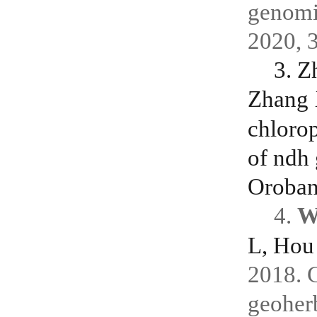
genomi
2020, 3
3. Z
Zhang
chloro
of ndh 
Oroban
4.
W
L, Hou
2018. G
geoher