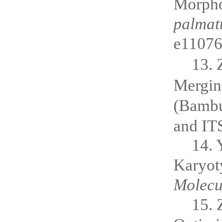
Morphol
palma
e1107
13. 
Mergi
(Bambu
and IT
14. 
Karyot
Molecu
15. 