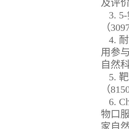
及评
3. 5-
（
309
4.
耐
用参
自然
5.
靶
（
815
6. C
物口
家自