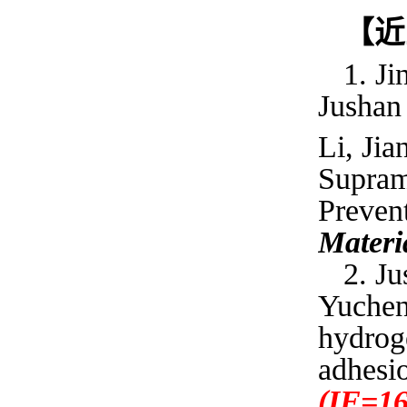
【近
1. Ji
Jushan
Li, Jia
Supram
Preven
Materi
2. J
Yuche
hydroge
adhesi
(IF=16