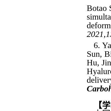
Botao 
simulta
deform
2021,1
6. Y
Sun, B
Hu, Ji
Hyalur
deliver
Carboh
【学