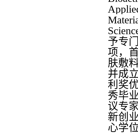
Appli
Materi
Sci
予专门
项，
肤敷
并成
利奖
秀毕
议专
新创
心学