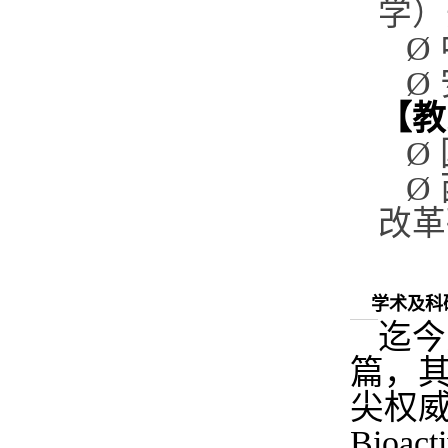
学）
Ø
Ø
【教
Ø
Ø
改革
学术及科
迄今
篇，其
尖权威期刊
Bioact