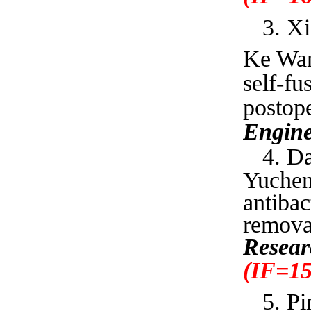
3. X
Ke Wa
self-fu
postope
Engine
4. D
Yuchen
antibac
removab
Resear
(IF=15
5. P