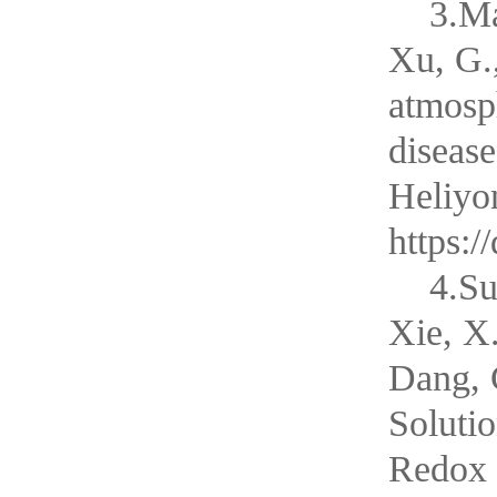
3.Ma
Xu, G.
atmosp
disease
Heliyo
https:/
4.Su
Xie, X.
Dang, 
Solutio
Redox 