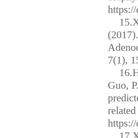
https:/
15.X
(2017)
Adenoc
7(1), 
16.H
Guo, P
predict
related
https:
17.X