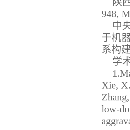
陕西
948
中央
于机
系构
学
1.Ma
Xie, X.
Zhang,
low-do
aggrava