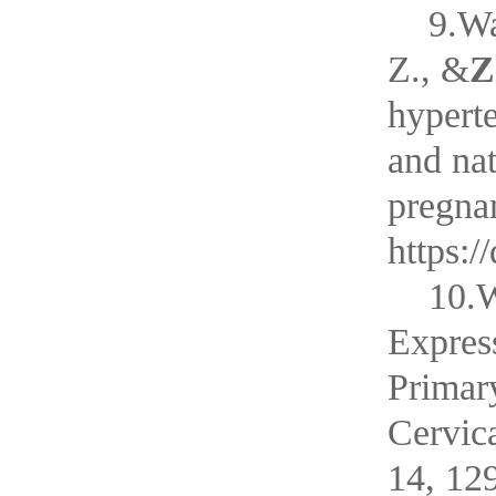
9.Wa
Z., &
Z
hyperte
and na
pregnan
https:
10.W
Expres
Primar
Cervica
14, 12