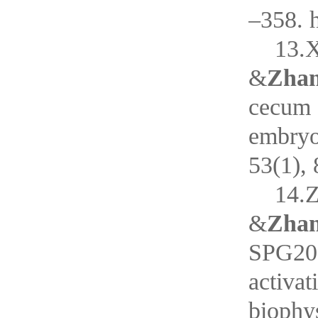
–358. 
13.X
&
Zhan
cecum 
embryol
53(1), 
14.Z
&
Zhan
SPG20 f
activa
biophy