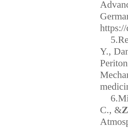
Advanc
German
https:
5.Re
Y., Da
Perito
Mechani
medici
6.Mi
C., &
Z
Atmosp