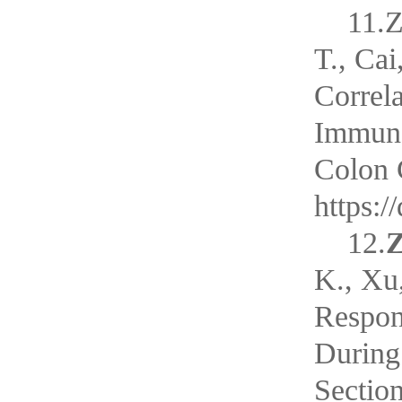
11.Z
T., Cai
Correl
Immunoc
Colon C
https:
12.
Z
K., Xu,
Respon
During
Sectio