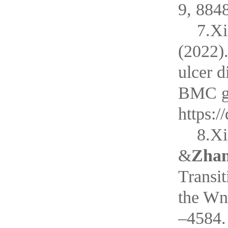
9, 884
7.Xi
(2022).
ulcer d
BMC ga
https:
8.Xi
&
Zhan
Transi
the Wn
–4584. 