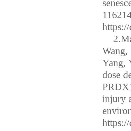
senesc
116214
https:/
2.Ma
Wang, 
Yang, 
dose de
PRDX1 
injury 
enviro
https:/