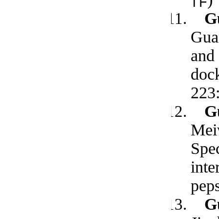
G
Gua
and 
doc
223
G
Mei
Spec
inte
peps
G