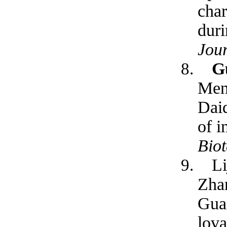
char
duri
Jour
G
Meng
Dai
of i
Bio
Li
Zha
Guan
lova