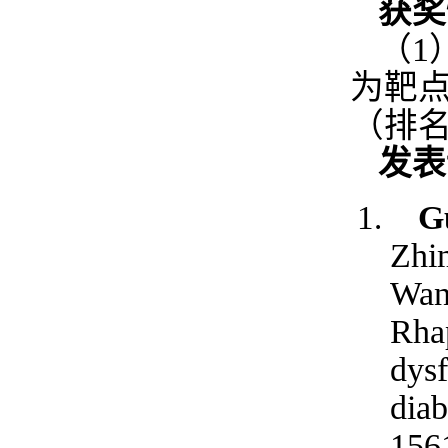
获奖
（1
为靶
（排
发表
G
Zhi
Wan
Rhap
dysf
diab
156