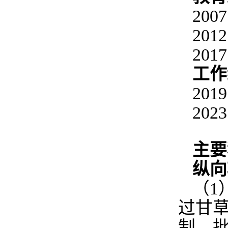
20
20
20
工作
20
20
主要
纵向
（1
过甘草
制。批准