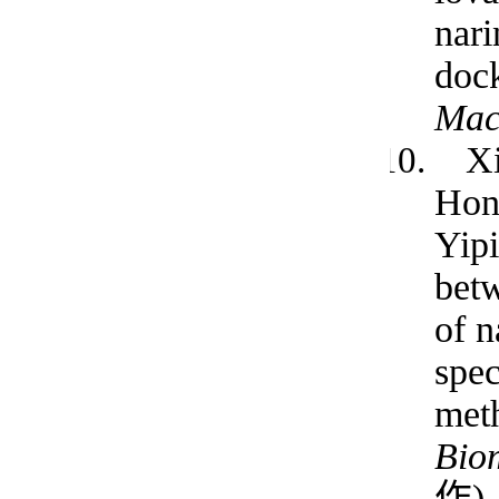
nari
doc
Mac
X
Hon
Yipi
betw
of n
spec
met
Bio
作)