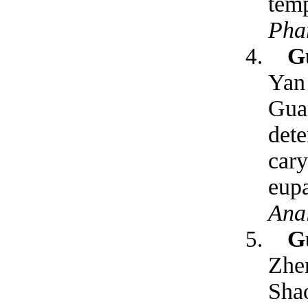
temp
Pha
G
Yan
Gua
dete
cary
eup
Anal
G
Zhe
Shao