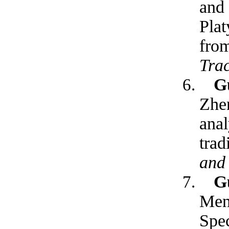
and 
Pla
from
Tra
G
Zhe
anal
trad
and 
G
Men
Spec