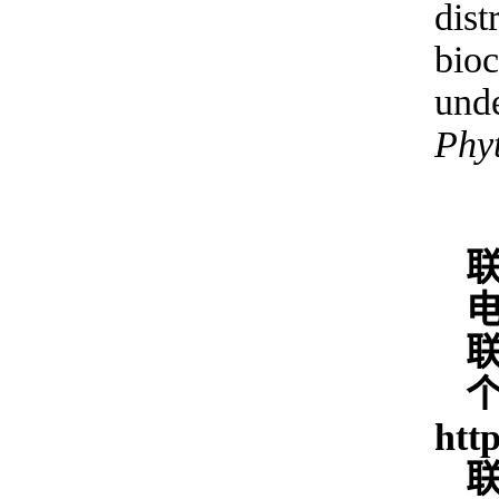
dist
bioc
unde
Phy
htt