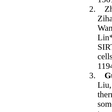
Zh
Zih
Wan
Lin*
SIRT
cell
119
G
Liu
ther
some