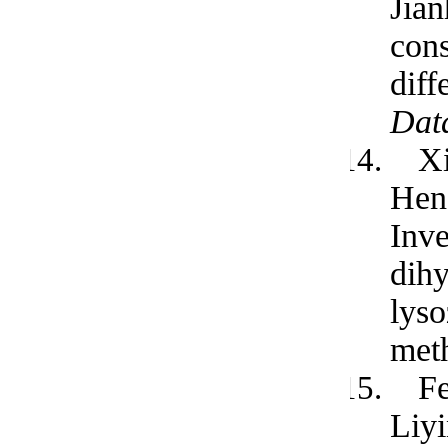
Jian
cons
diff
Dat
X
Hen
Inve
dihy
lys
met
F
Liy