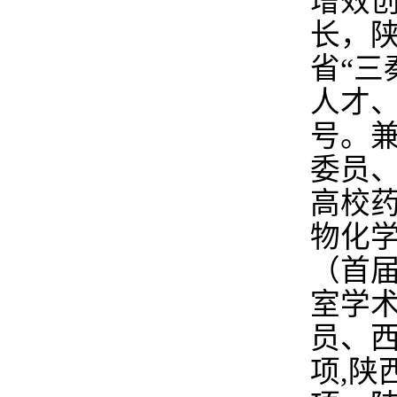
增效
长，
省“三
人才
号。
委员
高校
物化
（首
室学
员、
项,陕