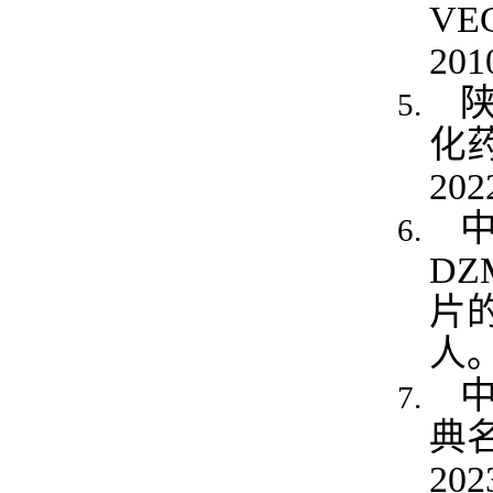
V
20
陕
化
20
DZ
片的
人
中
典名
20