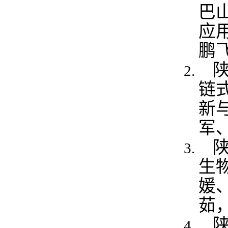
巴
应
鹏飞
链
新
军
生物
媛
茹，