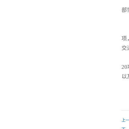
部
项
交
2
以
上