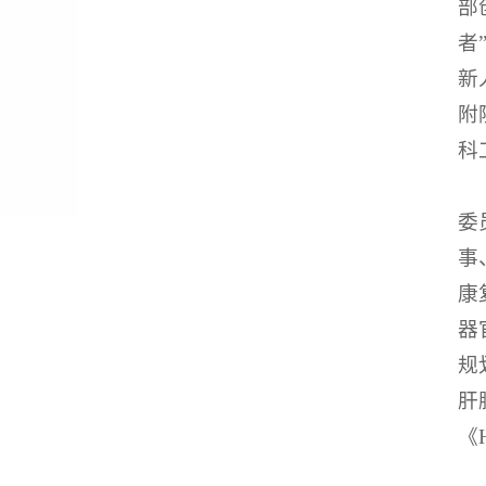
部
者
新
附
科
委
事
康
器
规
肝
《