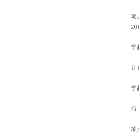
项
2
学
计
学
持
项