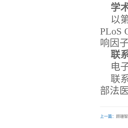
学
以第
PLoS
响因子
联
电
联
部法
上一篇：
顾珊智